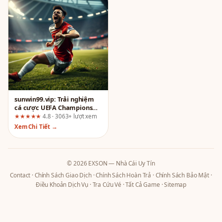
sunwin99.vip: Trải nghiệm
cá cược UEFA Champions
League dưới góc nhìn người
★★★★★
4.8 · 3063+ lượt xem
dùng lâu năm
Xem Chi Tiết →
© 2026 EXSON — Nhà Cái Uy Tín
Contact
·
Chính Sách Giao Dịch
·
Chính Sách Hoàn Trả
·
Chính Sách Bảo Mật
·
Điều Khoản Dịch Vụ
·
Tra Cứu Vé
·
Tất Cả Game
·
Sitemap