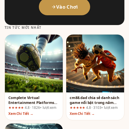
Vào Chơi
TIN TỨC MỚI NHẤT
Complete Virtual
cm88.dad chia sẻ danh sách
Entertainment Platforms
game nổi bật trong năm
with cm88.dad: A User
2026: những điều cần kiểm
★★★★★
4.8 · 1826+ lượt xem
★★★★★
4.8 · 3103+ lượt xem
Experience Audit
chứng trước khi tin
Xem Chi Tiết →
Xem Chi Tiết →