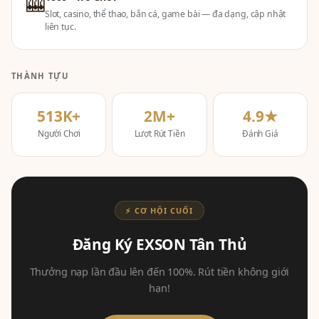
🎰
Slot, casino, thể thao, bắn cá, game bài — đa dạng, cập nhật
liên tục.
THÀNH TỰU
513K+
2M+
4.9★
Người Chơi
Lượt Rút Tiền
Đánh Giá
⚡ CƠ HỘI CUỐI
Đăng Ký EXSON Tân Thủ
Thưởng nạp lần đầu lên đến 100%. Rút tiền không giới
hạn!