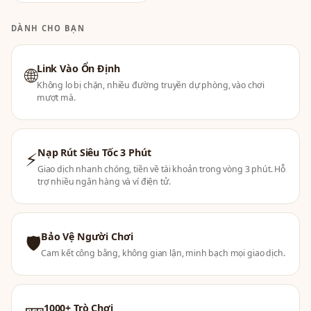
DÀNH CHO BẠN
Link Vào Ổn Định
🌐
Không lo bị chặn, nhiều đường truyền dự phòng, vào chơi
mượt mà.
Nạp Rút Siêu Tốc 3 Phút
⚡
Giao dịch nhanh chóng, tiền về tài khoản trong vòng 3 phút. Hỗ
trợ nhiều ngân hàng và ví điện tử.
Bảo Vệ Người Chơi
🛡
Cam kết công bằng, không gian lận, minh bạch mọi giao dịch.
1000+ Trò Chơi