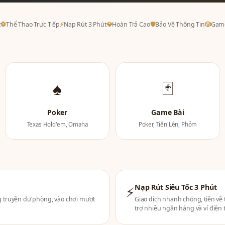
t
⚽
Thể Thao Trực Tiếp
⚡
Nạp Rút 3 Phút
💎
Hoàn Trả Cao
🛡
Bảo Vệ Thông Tin
🎲
Game
♠
🃏
Poker
Game Bài
Texas Hold'em, Omaha
Poker, Tiến Lên, Phỏm
Nạp Rút Siêu Tốc 3 Phút
⚡
g truyền dự phòng, vào chơi mượt
Giao dịch nhanh chóng, tiền về 
trợ nhiều ngân hàng và ví điện 