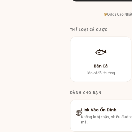
🎯
Odds Cao Nhấ
THỂ LOẠI CÁ CƯỢC
🐟
Bắn Cá
Bắn cá đổi thưởng
DÀNH CHO BẠN
Link Vào Ổn Định
🌐
Không lo bị chặn, nhiều đườn
mà.