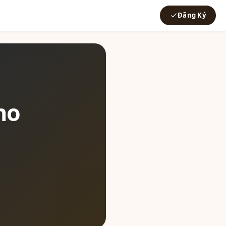
Đăng Ký
no