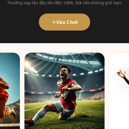
Thưởng nạp lần đầu lên đến 100%. Rút tiền không giới hạn!
Vào Chơi