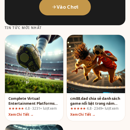
Vào Chơi
TIN TỨC MỚI NHẤT
Complete Virtual
cm88.dad chia sẻ danh sách
Entertainment Platforms
game nổi bật trong năm
with cm88.dad: A User
2026: những điều cần kiểm
★★★★★
4.8 · 3231+ lượt xem
★★★★★
4.8 · 2349+ lượt xem
Experience Audit
chứng trước khi tin
Xem Chi Tiết →
Xem Chi Tiết →