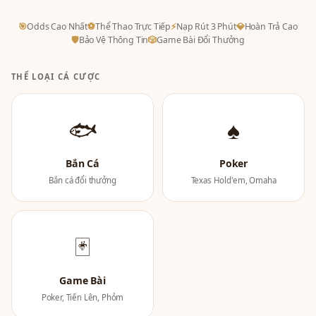
🎯
Odds Cao Nhất
⚽
Thể Thao Trực Tiếp
⚡
Nạp Rút 3 Phút
💎
Hoàn Trả Cao
🛡
Bảo Vệ Thông Tin
🎲
Game Bài Đổi Thưởng
THỂ LOẠI CÁ CƯỢC
🐟
♠
Bắn Cá
Poker
Bắn cá đổi thưởng
Texas Hold'em, Omaha
🃏
Game Bài
Poker, Tiến Lên, Phỏm