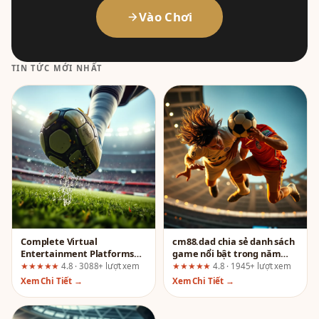
Vào Chơi
TIN TỨC MỚI NHẤT
Complete Virtual
cm88.dad chia sẻ danh sách
Entertainment Platforms
game nổi bật trong năm
with cm88.dad: A User
2026: những điều cần kiểm
★★★★★
4.8 · 3088+ lượt xem
★★★★★
4.8 · 1945+ lượt xem
Experience Audit
chứng trước khi tin
Xem Chi Tiết →
Xem Chi Tiết →