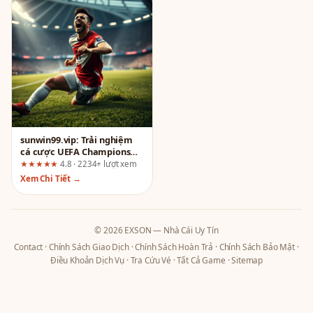
sunwin99.vip: Trải nghiệm
cá cược UEFA Champions
League dưới góc nhìn người
★★★★★
4.8 · 2234+ lượt xem
dùng lâu năm
Xem Chi Tiết →
© 2026 EXSON — Nhà Cái Uy Tín
Contact
·
Chính Sách Giao Dịch
·
Chính Sách Hoàn Trả
·
Chính Sách Bảo Mật
·
Điều Khoản Dịch Vụ
·
Tra Cứu Vé
·
Tất Cả Game
·
Sitemap