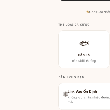
🎯
Odds Cao Nhấ
THỂ LOẠI CÁ CƯỢC
🐟
Bắn Cá
Bắn cá đổi thưởng
DÀNH CHO BẠN
Link Vào Ổn Định
🌐
Không lo bị chặn, nhiều đườn
mà.