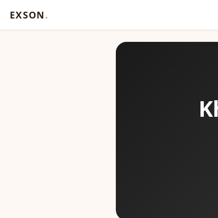
EXSON
.
K