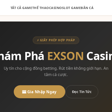
TẤT CẢ GAME
THỂ THAO
CASINO
SLOT GAME
BẮN CÁ
⚡ GIẤY PHÉP HỢP PHÁP
hám Phá
EXSON
Casi
Uy tín cho cộng đồng betting. Rút tiền không giới hạn. An
tâm cá cược.
🎰 Gia Nhập Ngay
Đọc Tin Tức