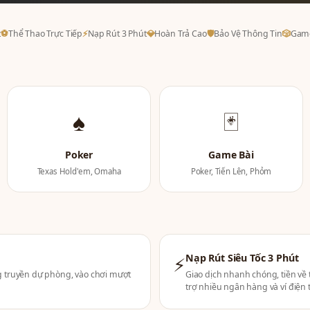
t
⚽
Thể Thao Trực Tiếp
⚡
Nạp Rút 3 Phút
💎
Hoàn Trả Cao
🛡
Bảo Vệ Thông Tin
🎲
Game
♠
🃏
Poker
Game Bài
Texas Hold'em, Omaha
Poker, Tiến Lên, Phỏm
Nạp Rút Siêu Tốc 3 Phút
⚡
g truyền dự phòng, vào chơi mượt
Giao dịch nhanh chóng, tiền về 
trợ nhiều ngân hàng và ví điện 