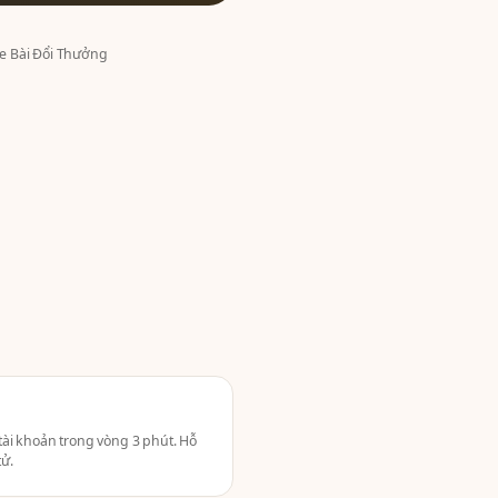
 Bài Đổi Thưởng
tài khoản trong vòng 3 phút. Hỗ
tử.