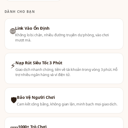
DÀNH CHO BẠN
Link Vào Ổn Định
🌐
Không lo bị chặn, nhiều đường truyền dự phòng, vào chơi
mượt mà.
Nạp Rút Siêu Tốc 3 Phút
⚡
Giao dịch nhanh chóng, tiền về tài khoản trong vòng 3 phút. Hỗ
trợ nhiều ngân hàng và ví điện tử.
Bảo Vệ Người Chơi
🛡
Cam kết công bằng, không gian lận, minh bạch mọi giao dịch.
1000+ Trò Chơi